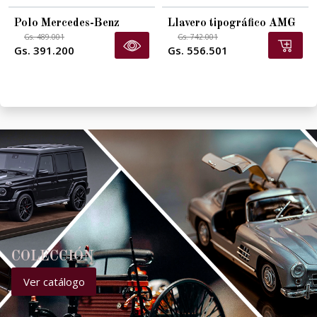
Polo Mercedes-Benz
Llavero tipográfico AMG
Gs. 489.001
Gs. 742.001
Gs. 391.200
Gs. 556.501
COLECCIÓN
Ver catálogo