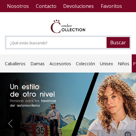
Nosotros
Contacto
Devoluciones
Favoritos
Buscar
P
Caballeros
Damas
Accesorios
Colección
Unisex
Niños
Previous
Next